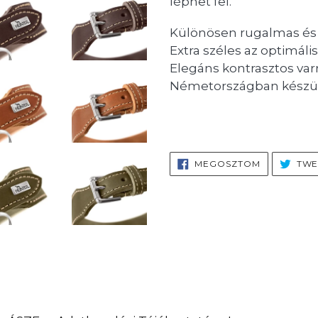
léphet fel.
Különösen rugalmas és 
Extra széles az optimál
Elegáns kontrasztos var
Németországban készü
MEGOSZTÁ
MEGOSZTOM
TWE
FACEBOOK