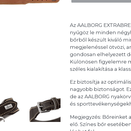
Az AALBORG EXTRABREIT 
nyűgöz le minden négylá
bőrből készült kiváló m
megjelenéssel ötvözi, 
gondosan elhelyezett de
Különösen figyelemre m
széles kialakítása a kl
Ez biztosítja az optimál
nagyobb biztonságot. Ez
de az AALBORG nyakörv 
és sporttevékenységekh
Megjegyzés: Bőreinket a
elő. Színes bőr esetéb