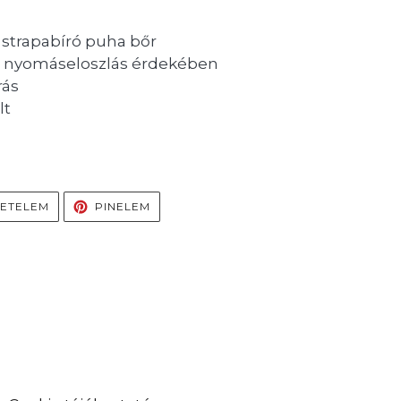
strapabíró puha bőr
is nyomáseloszlás érdekében
rás
lt
S
TWEETELÉS
PINELÉS
ETELEM
PINELEM
ON
TWITTEREN
PINTERESTEN