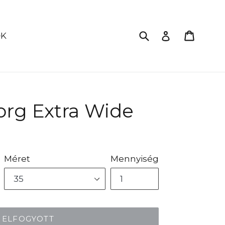
Küldés
Kosár
Bejelentkez
ŐK
org Extra Wide
Méret
Mennyiség
ELFOGYOTT