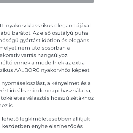
nyakörv klasszikus eleganciájával
bú barátot. Az első osztályú puha
inőségű gyártást időtlen és elegáns
amelyet nem utolsósorban a
koratív varrás hangsúlyoz.
éltó ennek a modellnek az extra
asszikus AALBORG nyakörvhöz képest.
is nyomáseloszlást, a kényelmet és a
ért ideális mindennapi használatra,
tökéletes választás hosszú sétákhoz
ez is.
 lehető legkíméletesebben állítjuk
en kezdetben enyhe elszíneződés