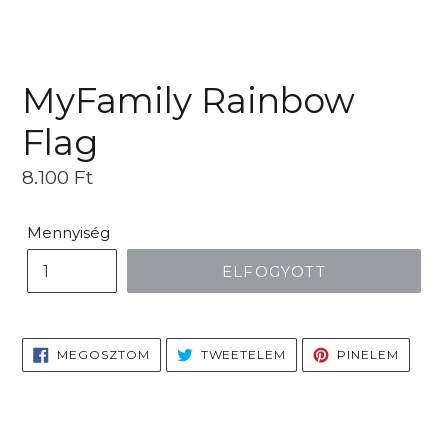
MyFamily Rainbow
Flag
Ár
8.100 Ft
Mennyiség
ELFOGYOTT
MEGOSZTÁS
TWEETELÉS
PINELÉ
MEGOSZTOM
TWEETELEM
PINELEM
FACEBOOKON
TWITTEREN
PINTE