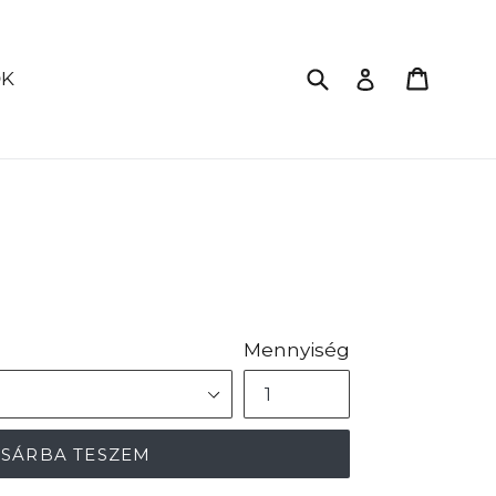
Küldés
Kosár
Bejelentkez
ŐK
Mennyiség
SÁRBA TESZEM