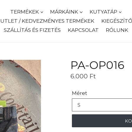
TERMÉKEK
MÁRKÁINK
KUTYATÁP
UTLET / KEDVEZMÉNYES TERMÉKEK
KIEGÉSZÍT
SZÁLLÍTÁS ÉS FIZETÉS
KAPCSOLAT
RÓLUNK
PA-OP016
Ár
6.000 Ft
Méret
KO