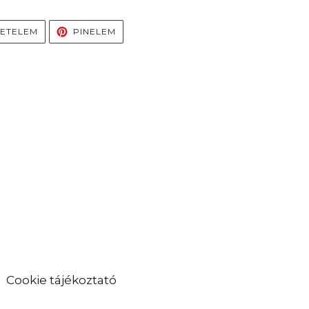
S
TWEETELÉS
PINELÉS
ETELEM
PINELEM
ON
TWITTEREN
PINTERESTEN
Cookie tájékoztató