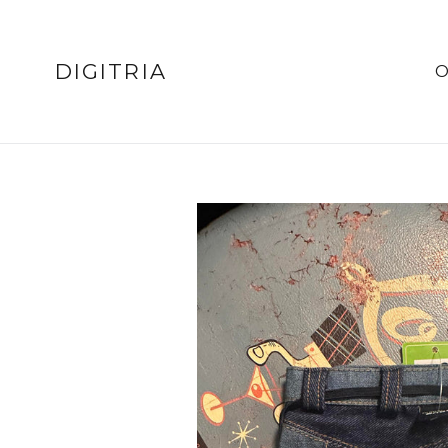
Ugrás
a
tartalomhoz
DIGITRIA
O